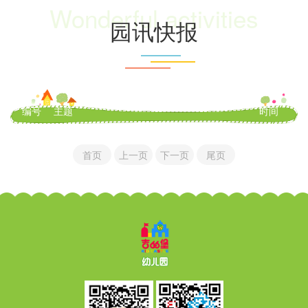
Wonderful activities
园讯快报
编号
主题
时间
首页
上一页
下一页
尾页