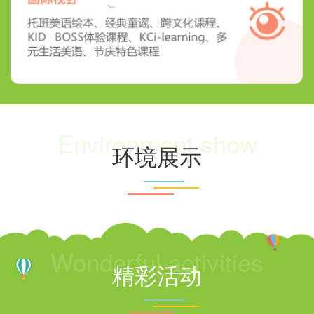
Environment show
环境展示
Wonderful activities
精彩活动