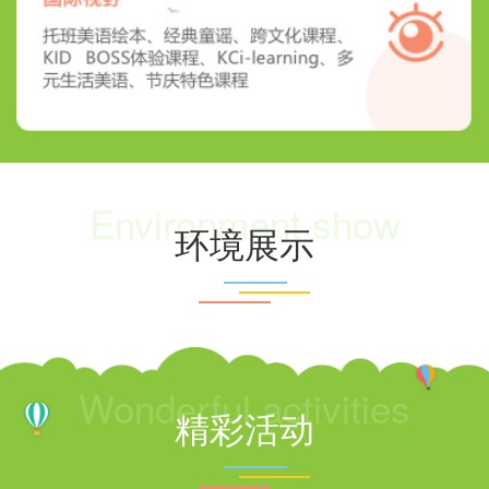
Environment show
环境展示
Wonderful activities
精彩活动