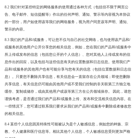
8.2 我们针对某些特定的网络服务的使用通过各种方式（包括但不限于网页公
告、电子邮件、短信提醒等）作出的任何声明、通知、警示等内容视为本协议
的一部分，用户如使用该等我们的网络服务，视为用户同意该等声明、通知、
警示的内容。
8.3 我们的产品和/或服务，可让您不仅与自己的社交网络，也与使用该产品和/
或服务的其他用户公开分享您的相关信息，例如，您在我们的产品和/或服务中
所上传或发布的信息（包括您公开的个人信息）、您对其他人上传或发布的信
息作出的回应，以及包括与这些信息有关的位置数据和日志信息。使用我们产
品和/或服务的其他用户也有可能分享与您有关的信息（包括位置数据和日志信
息）。只要您不删除共享信息，有关信息会一直留存在公共领域；即使您删除
共享信息，有关信息仍可能由其他用户或不受我们控制的非关联第三方独立地
缓存、复制或储存，或由其他用户或该等第三方在公共领域保存。 因此，请您
谨慎考虑，是否通过我们的产品和/或服务上传、发布和交流相关信息内容。在
一些情况下，您可通过联系我们要求从我们的产品和/或服务中删除或者修改您
的相关信息。
8.4 某些个人信息因其特殊性可能被认为是个人敏感信息，例如您的种族、宗
教、个人健康和医疗信息等。相比其他个人信息，个人敏感信息受到更加严格