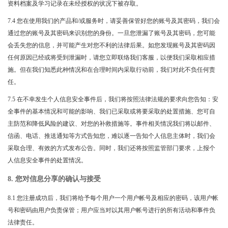
资料档案及学习记录在未经授权的状况下被存取。
7.4 您在使用我们的产品和/或服务时，请妥善保管好您的账号及其密码，我们会
通过您的账号及其密码来识别您的身份。一旦您泄漏了账号及其密码，您可能
会丢失您的信息，并可能产生对您不利的法律后果。如您发现账号及其密码因
任何原因已经或将受到泄漏时，请您立即联络我们客服，以便我们采取相应措
施。但在我们知悉此种情况和在合理时间内采取行动前，我们对此不负任何责
任。
7.5 在不幸发生个人信息安全事件后，我们将按照法律法规的要求向您告知：安
全事件的基本情况和可能的影响、我们已采取或将要采取的处置措施、您可自
主防范和降低风险的建议、对您的补救措施等。事件相关情况我们将以邮件、
信函、电话、推送通知等方式告知您，难以逐一告知个人信息主体时，我们会
采取合理、有效的方式发布公告。同时，我们还将按照监管部门要求，上报个
人信息安全事件的处置情况。
8. 您对信息分享的确认与接受
8.1 您注册成功后，我们将给予每个用户一个用户帐号及相应的密码，该用户帐
号和密码由用户负责保管；用户应当对以其用户帐号进行的所有活动和事件负
法律责任。