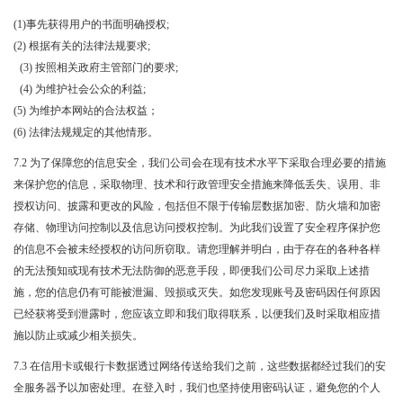
(1)事先获得用户的书面明确授权;
(2) 根据有关的法律法规要求;
(3) 按照相关政府主管部门的要求;
(4) 为维护社会公众的利益;
(5) 为维护本网站的合法权益；
(6) 法律法规规定的其他情形。
7.2 为了保障您的信息安全，我们公司会在现有技术水平下采取合理必要的措施
来保护您的信息，采取物理、技术和行政管理安全措施来降低丢失、误用、非
授权访问、披露和更改的风险，包括但不限于传输层数据加密、防火墙和加密
存储、物理访问控制以及信息访问授权控制。为此我们设置了安全程序保护您
的信息不会被未经授权的访问所窃取。请您理解并明白，由于存在的各种各样
的无法预知或现有技术无法防御的恶意手段，即便我们公司尽力采取上述措
施，您的信息仍有可能被泄漏、毁损或灭失。如您发现账号及密码因任何原因
已经获将受到泄露时，您应该立即和我们取得联系，以便我们及时采取相应措
施以防止或减少相关损失。
7.3 在信用卡或银行卡数据透过网络传送给我们之前，这些数据都经过我们的安
全服务器予以加密处理。在登入时，我们也坚持使用密码认证，避免您的个人